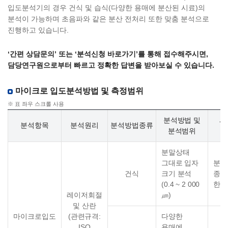
입도분석기의 경우 건식 및 습식(다양한 용매에 분산된 시료)의
분석이 가능하며 초음파와 같은 분산 전처리 또한 맞춤 분석으로
진행하고 있습니다.
‘간편 상담문의’ 또는 ‘분석신청 바로가기’를 통해 접수해주시면,
담당연구원으로부터 빠르고 정확한 답변을 받아보실 수 있습니다.
마이크로 입도분석방법 및 측정범위
※ 표 좌우 스크롤 사용
분석방법 및
시
분석항목
분석원리
분석방법종류
분석범위
(
분말상태
그대로 입자
분말
건식
크기 분석
종이
(0.4 ~ 2 000
한컵
레이저회절
㎛)
및 산란
마이크로입도
(관련규격:
다양한
ISO
용매에