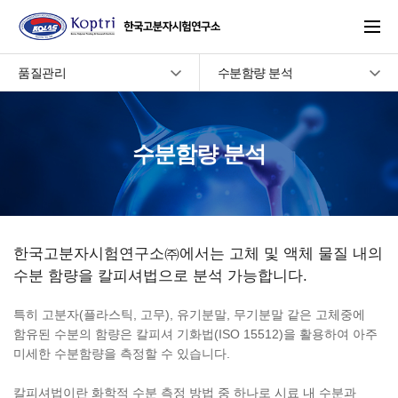
주메뉴 바로가기
본문 바로가기
품질관리
수분함량 분석
수분함량 분석
한국고분자시험연구소㈜에서는 고체 및 액체 물질 내의
수분 함량을 칼피셔법으로 분석 가능합니다.
특히 고분자(플라스틱, 고무), 유기분말, 무기분말 같은 고체중에
함유된 수분의 함량은 칼피셔 기화법(ISO 15512)을 활용하여 아주
미세한 수분함량을 측정할 수 있습니다.
칼피셔법이란 화학적 수분 측정 방법 중 하나로 시료 내 수분과