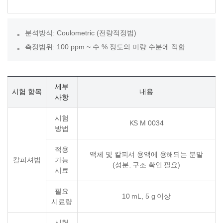
분석방식: Coulometric (전량적정법)
측정범위: 100 ppm ~ 수 % 정도의 미량 수분에 적합
세부
시험 항목
내용
사항
시험
KS M 0034
방법
적용
액체 및 칼피셔 용액에 용해되는 분말
칼피셔법
가능
(성분, 구조 확인 필요)
시료
필요
10 mL, 5 g 이상
시료량
시험