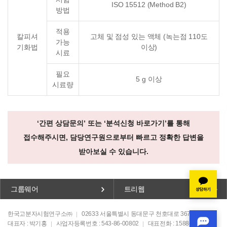
ISO 15512 (Method B2)
방법
적용
칼피셔
고체 및 점성 있는 액체 (녹는점 110도
가능
기화법
이상)
시료
필요
5 g 이상
시료량
‘간편 상담문의’ 또는 ‘분석신청 바로가기’를 통해
접수해주시면, 담당연구원으로부터 빠르고 정확한 답변을
받아보실 수 있습니다.
그룹웨어
트리웹
한국고분자시험연구소㈜
02633 서울특별시 동대문구 천호대로 367, 폴리빌딩
대표자 : 박기홍
사업자등록번호 : 543-86-00802
대표전화 : 1588-1574