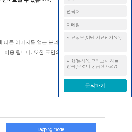
 받아보실 수 있습니다.
TOC
총유기탄소
Transmittance
광투과도
Turbiscan
분산안정성
고무
석기
UL94
성분분석
UL94
UTM
UTM
소재
물성분석
그에 따른 이미지를 얻는 분석입니다. 플라스틱,
UV/VIS
UV/VIS
소재
MS규격
석에 이용 됩니다. 또한 표면의 마찰력과 같은 물리
Vapor pressure
증기압
.화장품
3자공인시험
Viscosity
점도
관련
Water solubility
수용해도
ㆍ전자
Weather-O-meter
내후성
소재
XPS
XPS
XRD
XRD
XRF(ED-XRF / WD-XRF)
XRF
Zeta-potential
제타전위
Tapping mode