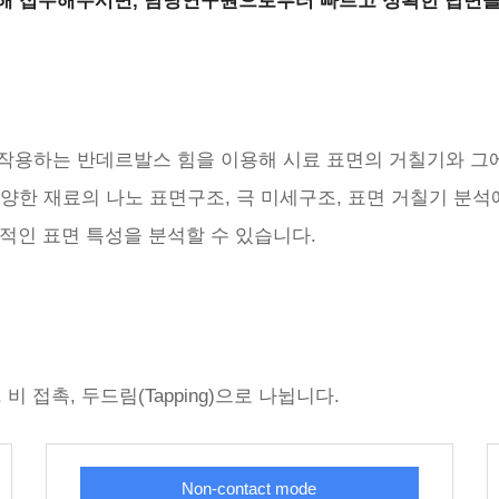
 통해 접수해주시면, 담당연구원으로부터 빠르고 정확한 답변을
Prep LC
Prep LC
P
Poisson's ratio
푸아송비
ICP/MS
Porosimeter
기공률
피
viscosity
고유점도
품질관리
Proximate analyzer
플라스틱ㆍ
공업분
rpy
아이조드/샤르피
Pycnometer
진밀도
피
품질분석
무기ㆍ금속
 사이에 작용하는 반데르발스 힘을 이용해 시료 표면의 거칠기와 
her
칼피셔
Py-GCMS
Py-GCMS
불량비교분석
액체ㆍ용액
다양한 재료의 나노 표면구조, 극 미세구조, 표면 거칠기 분
fraction
입도
QUV
QUV
Cleaning validation
식품ㆍ약품
S
LCMS/MS
Raman
라만
기적인 표면 특성을 분석할 수 있습니다.
내화학성시험
환경ㆍ안전
 oxygen index
한계산소지수
Refractive index
굴절율
TGA 수명예측
디스플레이
Maldi-tof
Rheometer
레오미터
순도분석
자동차부품
 index
용융지수
Salt mist
염수분무
적정, 수분, 공업분석
Freezing point
융점/어는점
SEM
주사전자현미경
ICH 금속불순물 Validation
-IR
Micro FT-IR
SEM/EDX
SEM/EDX
 접촉, 두드림(Tapping)으로 나뉩니다.
ratch
Micro scratch
Specific heat
비열
Non-contact mode