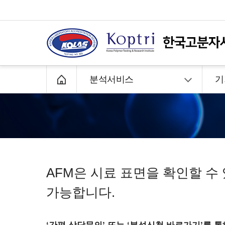
분석서비스
기
Abration(Taber)
마모시험기
FTIR
F
Adhesion
박리시험
GC
GC
GPC소개
특정성분
AFM
AFM
GC/MS
Auto-ignition temperature
GPC의 모든것
자연발화점
이온성분
Glossme
BET
비표면적
GPC
겔
GPC서비스
미지성분
Brittleness temperature
저온취화온도
GPC-IR
GPC신청 방법
소재별 성분
Brookfield viscosity
브룩필드점도
Hardnes
성분 컨설팅
AFM은 시료 표면을 확인할 수
Calorimeter
열량계
Haze
Capillary rheometer
모세관레오미터
Headsp
가능합니다.
Chemical resistance
내화학성
Heat dis
CIC
연소IC
HPLC
Colorimetry
색도
HR-LC/