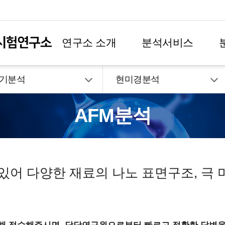
주메뉴 바로가기
본문 바로가기
간편상담문의 닫기
연구소 소개
분석서비스
기분석
현미경분석
TIR
MIT
내절성
Moisture absorption
수분흡
기본물성
점착/접착
GC/MS
Moisture content
수분함량
AFM분석
ter
광택계
푸아송비
Moisture permeation
시편제작
수분투
투과크로마토그래피
Nano indentation
나노인덴
점탄성분석
전기적특성
GPC-IR
NIR
근적외선 IR
열적특성
투과도
s
경도
NMR
핵자기공명분공기
점도분석
환경시험
 있어 다양한 재료의 나노 표면구조, 극
헤이즈
OES
금속성분분석
경도
표면물성
ace GCMS
HS-GCMS
Optical density
광학밀도
마모
광학특성
tortion temperture(HDT)
열변형온도
Optical microscopy
광학현미
난연특성
MS시험규격
HPLC
Oxygen induction time(OIT)
기타물성
MS
HR-LC/MS
Oxygen permeation
산소투