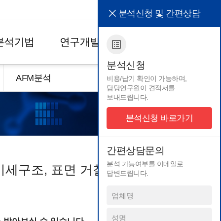
HOME
ENG
분석신청 및 간편상담
분석기법
연구개발
고객서비스
분석신청
AFM분석
Surface angle
접촉각
비용/납기 확인이 가능하며,
담당연구원이 견적서를
수율
Surface profiler
표면거칠기
보내드립니다.
간편상담문의
분자량
TD-GCMS
TD-GCMS
과도
TEM
고분자안정성
투과전자현미경
분석신청 바로가기
테이션
Tensiometry
표면장력
물리화학적 성질
TGA
열중량분석
잔류단량체
간편상담문의
TG-DSC
TG-DSC
REACH 등록용
분석 가능여부를 이메일로
 미세구조, 표면 거칠기 분석등이
TG-DTA
TG-DTA
화학물질 확인
답변드립니다.
Thermal conductivity
열전도도
살생물제 성분분석
경
Thickness
두께측정
산화유도시간
Titration
적정
과도
TMA
열적기계적분석