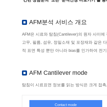
‘간편 상담문의’ 또는 ‘분석신청 바로가기’를
Conductivity
전기전도도
IC
IC
Creep
크리프
ICP
IC
CS/ONH
CS/ONH
ICP/MS
AFM분석 서비스 개요
Density/Gravity
무기원소
밀도/비중
크로마토그래
Inherent 
Dielectric Breakdown
절연내력
Izod/Sha
유기원소
스펙트로스코
AFM은 시료와 탐침(Cantilever)의 원자
Dielectric constant
유전율
Karl Fisc
할로겐
열분석
고무, 필름, 섬유, 정밀소재 및 포장재와 같은 
Dilatometry
딜라토미터
Laser dif
표면원소 screening
현미경분석
DLS
나노입도
LCMS/M
적 표면 특성 뿐만 아니라 bias를 인가하여 전
total solution
X선분석
DMA
동적기계적분석
Limiting
분말분석
DSC
시차주사열량계
Maldi-tof
EA
유기원소분석
Melt flow
AFM Cantilever mode
FE-SEM
전계방출 SEM
Melting/
Flash point
인화점
Micro FT
탐침이 시료표면 정보를 읽는 방식은 크게 접촉, 비
Friction coefficient
마찰계수
Micro sc
Contact mode